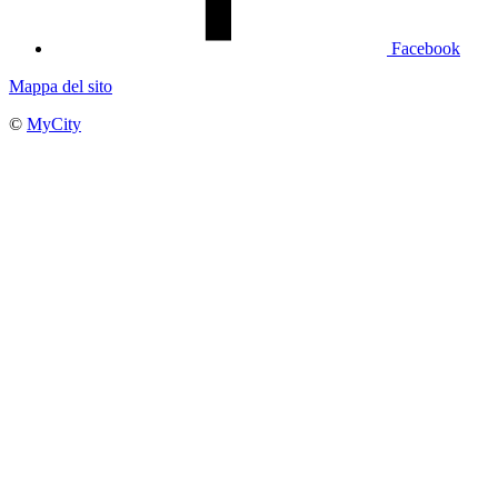
Facebook
Mappa del sito
©
MyCity