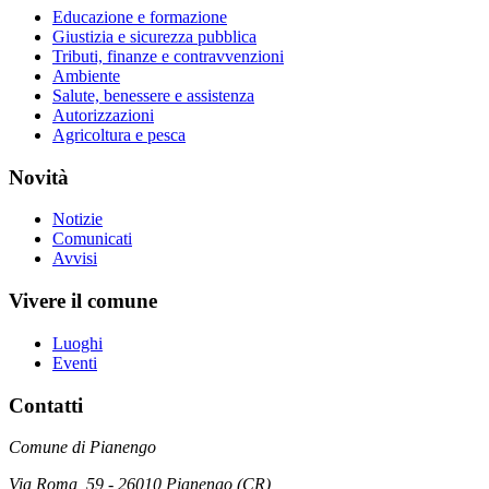
Educazione e formazione
Giustizia e sicurezza pubblica
Tributi, finanze e contravvenzioni
Ambiente
Salute, benessere e assistenza
Autorizzazioni
Agricoltura e pesca
Novità
Notizie
Comunicati
Avvisi
Vivere il comune
Luoghi
Eventi
Contatti
Comune di Pianengo
Via Roma, 59 - 26010 Pianengo (CR)