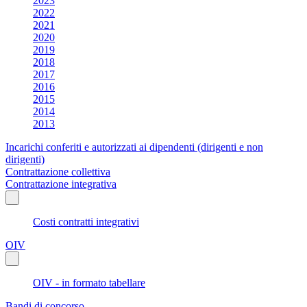
2023
2022
2021
2020
2019
2018
2017
2016
2015
2014
2013
Incarichi conferiti e autorizzati ai dipendenti (dirigenti e non
dirigenti)
Contrattazione collettiva
Contrattazione integrativa
Costi contratti integrativi
OIV
OIV - in formato tabellare
Bandi di concorso