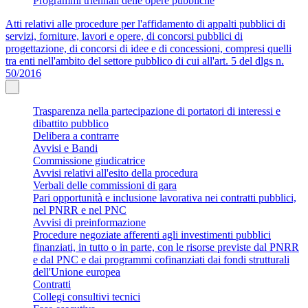
Programmi triennali delle opere pubbliche
Atti relativi alle procedure per l'affidamento di appalti pubblici di
servizi, forniture, lavori e opere, di concorsi pubblici di
progettazione, di concorsi di idee e di concessioni, compresi quelli
tra enti nell'ambito del settore pubblico di cui all'art. 5 del dlgs n.
50/2016
Trasparenza nella partecipazione di portatori di interessi e
dibattito pubblico
Delibera a contrarre
Avvisi e Bandi
Commissione giudicatrice
Avvisi relativi all'esito della procedura
Verbali delle commissioni di gara
Pari opportunità e inclusione lavorativa nei contratti pubblici,
nel PNRR e nel PNC
Avvisi di preinformazione
Procedure negoziate afferenti agli investimenti pubblici
finanziati, in tutto o in parte, con le risorse previste dal PNRR
e dal PNC e dai programmi cofinanziati dai fondi strutturali
dell'Unione europea
Contratti
Collegi consultivi tecnici