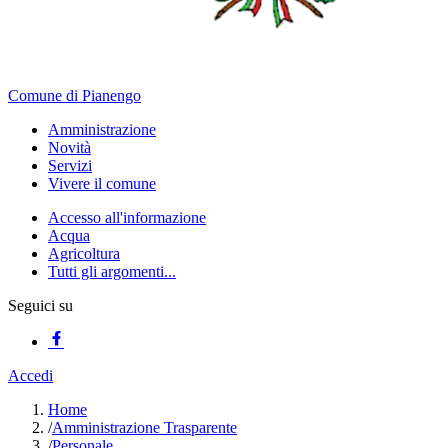
Comune di Pianengo
Amministrazione
Novità
Servizi
Vivere il comune
Accesso all'informazione
Acqua
Agricoltura
Tutti gli argomenti...
Seguici su
Accedi
Home
/
Amministrazione Trasparente
/
Personale