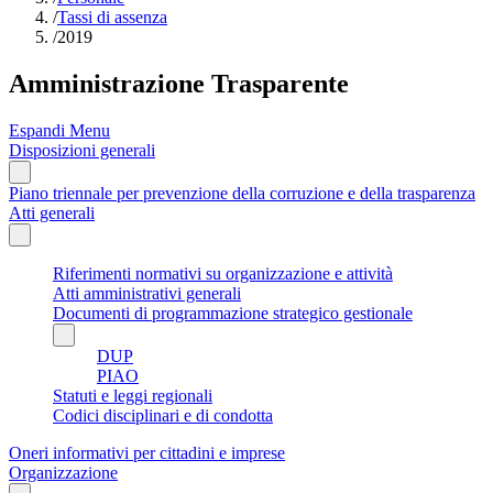
/
Tassi di assenza
/
2019
Amministrazione Trasparente
Espandi Menu
Disposizioni generali
Piano triennale per prevenzione della corruzione e della trasparenza
Atti generali
Riferimenti normativi su organizzazione e attività
Atti amministrativi generali
Documenti di programmazione strategico gestionale
DUP
PIAO
Statuti e leggi regionali
Codici disciplinari e di condotta
Oneri informativi per cittadini e imprese
Organizzazione