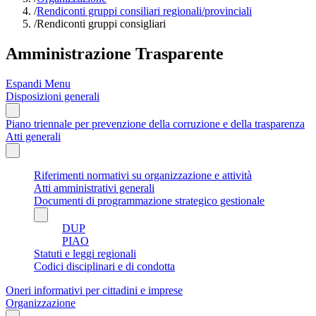
/
Rendiconti gruppi consiliari regionali/provinciali
/
Rendiconti gruppi consigliari
Amministrazione Trasparente
Espandi Menu
Disposizioni generali
Piano triennale per prevenzione della corruzione e della trasparenza
Atti generali
Riferimenti normativi su organizzazione e attività
Atti amministrativi generali
Documenti di programmazione strategico gestionale
DUP
PIAO
Statuti e leggi regionali
Codici disciplinari e di condotta
Oneri informativi per cittadini e imprese
Organizzazione