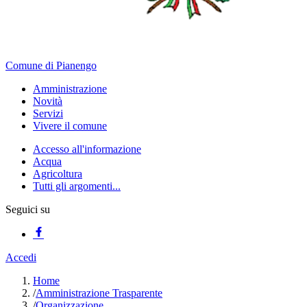
Comune di Pianengo
Amministrazione
Novità
Servizi
Vivere il comune
Accesso all'informazione
Acqua
Agricoltura
Tutti gli argomenti...
Seguici su
Accedi
Home
/
Amministrazione Trasparente
/
Organizzazione