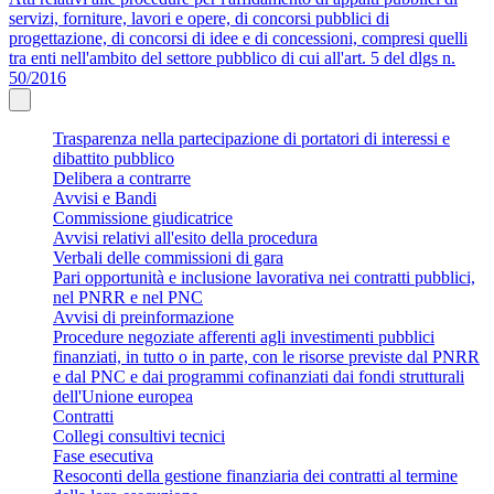
servizi, forniture, lavori e opere, di concorsi pubblici di
progettazione, di concorsi di idee e di concessioni, compresi quelli
tra enti nell'ambito del settore pubblico di cui all'art. 5 del dlgs n.
50/2016
Trasparenza nella partecipazione di portatori di interessi e
dibattito pubblico
Delibera a contrarre
Avvisi e Bandi
Commissione giudicatrice
Avvisi relativi all'esito della procedura
Verbali delle commissioni di gara
Pari opportunità e inclusione lavorativa nei contratti pubblici,
nel PNRR e nel PNC
Avvisi di preinformazione
Procedure negoziate afferenti agli investimenti pubblici
finanziati, in tutto o in parte, con le risorse previste dal PNRR
e dal PNC e dai programmi cofinanziati dai fondi strutturali
dell'Unione europea
Contratti
Collegi consultivi tecnici
Fase esecutiva
Resoconti della gestione finanziaria dei contratti al termine