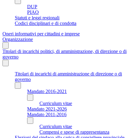
DUP
PIAO
Statuti e leggi regionali
Codici disciplinari e di condotta
Oneri informativi per cittadini e imprese
Organizzazione
Titolari di incarichi politici, di amministrazione, di direzione o di
governo
Titolari di incarichi di amministrazione di direzione o di
governo
Mandato 2016-2021
Curriculum vitae
Mandato 2021-2026
Mandato 2011-2016
Curriculum vitae
Compensi e spese di rappresentanza
Elezioni del sindaco alla carica di consigliere provinciale