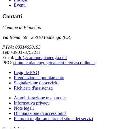
Eventi
Contatti
Comune di Pianengo
Via Roma, 59 - 26010 Pianengo (CR)
P.IVA: 00314650193
Tel: +390373752211
Email:
info@comune.pianengo.cr.it
PEC:
comune.pianengo@mailcert.cremasconline.it
Leggi le FAQ
Prenotazione appuntamento
Segnalazione disservizio
Richiesta d'assistenza
Amministrazione trasparente
Informativa privacy
Note legali
Dichiarazione di accessibilità
Piano di miglioramento del sito e dei servizi