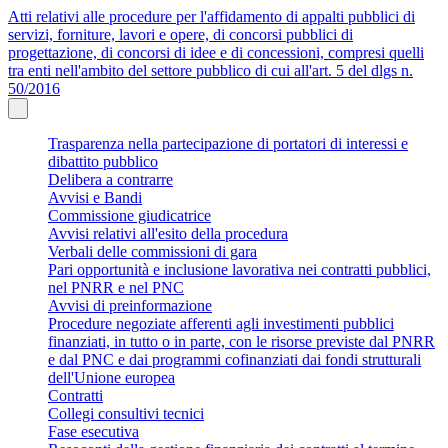
Atti relativi alle procedure per l'affidamento di appalti pubblici di
servizi, forniture, lavori e opere, di concorsi pubblici di
progettazione, di concorsi di idee e di concessioni, compresi quelli
tra enti nell'ambito del settore pubblico di cui all'art. 5 del dlgs n.
50/2016
Trasparenza nella partecipazione di portatori di interessi e
dibattito pubblico
Delibera a contrarre
Avvisi e Bandi
Commissione giudicatrice
Avvisi relativi all'esito della procedura
Verbali delle commissioni di gara
Pari opportunità e inclusione lavorativa nei contratti pubblici,
nel PNRR e nel PNC
Avvisi di preinformazione
Procedure negoziate afferenti agli investimenti pubblici
finanziati, in tutto o in parte, con le risorse previste dal PNRR
e dal PNC e dai programmi cofinanziati dai fondi strutturali
dell'Unione europea
Contratti
Collegi consultivi tecnici
Fase esecutiva