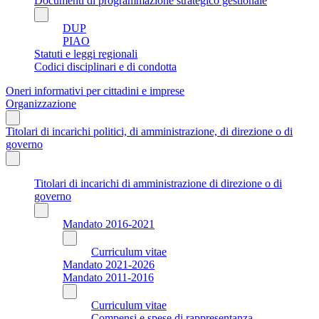
Documenti di programmazione strategico gestionale
DUP
PIAO
Statuti e leggi regionali
Codici disciplinari e di condotta
Oneri informativi per cittadini e imprese
Organizzazione
Titolari di incarichi politici, di amministrazione, di direzione o di
governo
Titolari di incarichi di amministrazione di direzione o di
governo
Mandato 2016-2021
Curriculum vitae
Mandato 2021-2026
Mandato 2011-2016
Curriculum vitae
Compensi e spese di rappresentanza