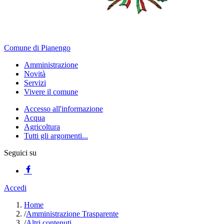
Comune di Pianengo
Amministrazione
Novità
Servizi
Vivere il comune
Accesso all'informazione
Acqua
Agricoltura
Tutti gli argomenti...
Seguici su
Accedi
Home
/
Amministrazione Trasparente
/
Altri contenuti