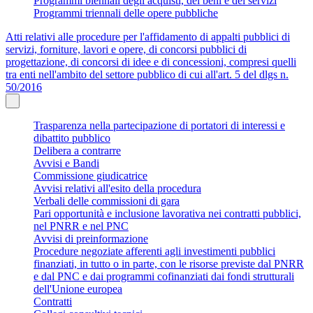
Programmi biennali degli acquisti, dei beni e dei servizi
Programmi triennali delle opere pubbliche
Atti relativi alle procedure per l'affidamento di appalti pubblici di
servizi, forniture, lavori e opere, di concorsi pubblici di
progettazione, di concorsi di idee e di concessioni, compresi quelli
tra enti nell'ambito del settore pubblico di cui all'art. 5 del dlgs n.
50/2016
Trasparenza nella partecipazione di portatori di interessi e
dibattito pubblico
Delibera a contrarre
Avvisi e Bandi
Commissione giudicatrice
Avvisi relativi all'esito della procedura
Verbali delle commissioni di gara
Pari opportunità e inclusione lavorativa nei contratti pubblici,
nel PNRR e nel PNC
Avvisi di preinformazione
Procedure negoziate afferenti agli investimenti pubblici
finanziati, in tutto o in parte, con le risorse previste dal PNRR
e dal PNC e dai programmi cofinanziati dai fondi strutturali
dell'Unione europea
Contratti