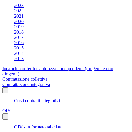
2023
2022
2021
2020
2019
2018
2017
2016
2015
2014
2013
Incarichi conferiti e autorizzati ai dipendenti (dirigenti e non
dirigenti)
Contrattazione collettiva
Contrattazione integrativa
Costi contratti integrativi
OIV
OIV - in formato tabellare