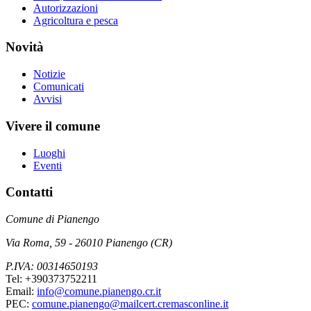
Autorizzazioni
Agricoltura e pesca
Novità
Notizie
Comunicati
Avvisi
Vivere il comune
Luoghi
Eventi
Contatti
Comune di Pianengo
Via Roma, 59 - 26010 Pianengo (CR)
P.IVA: 00314650193
Tel: +390373752211
Email:
info@comune.pianengo.cr.it
PEC:
comune.pianengo@mailcert.cremasconline.it