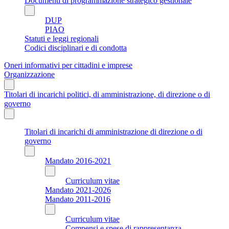
Documenti di programmazione strategico gestionale
DUP
PIAO
Statuti e leggi regionali
Codici disciplinari e di condotta
Oneri informativi per cittadini e imprese
Organizzazione
Titolari di incarichi politici, di amministrazione, di direzione o di
governo
Titolari di incarichi di amministrazione di direzione o di
governo
Mandato 2016-2021
Curriculum vitae
Mandato 2021-2026
Mandato 2011-2016
Curriculum vitae
Compensi e spese di rappresentanza