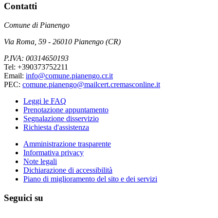
Contatti
Comune di Pianengo
Via Roma, 59 - 26010 Pianengo (CR)
P.IVA: 00314650193
Tel: +390373752211
Email:
info@comune.pianengo.cr.it
PEC:
comune.pianengo@mailcert.cremasconline.it
Leggi le FAQ
Prenotazione appuntamento
Segnalazione disservizio
Richiesta d'assistenza
Amministrazione trasparente
Informativa privacy
Note legali
Dichiarazione di accessibilità
Piano di miglioramento del sito e dei servizi
Seguici su