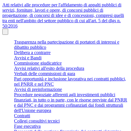
Atti relativi alle procedure per l'affidamento di appalti pubblici di
servizi, forniture, lavori e opere, di concorsi pubblici di
progettazione, di concorsi di idee e di concessioni, compresi quelli
tra enti nell'ambito del settore pubblico di cui all'art. 5 del dlgs n.
50/2016
Trasparenza nella partecipazione di portatori di interessi e
dibattito pubblico
Delibera a contrarre
Avvisi e Bandi
Commissione giudicatrice
Avvisi relativi all'esito della procedura
Verbali delle commissioni di gara
Pari opportunità e inclusione lavorativa nei contratti pubblici,
nel PNRR e nel PNC
Avvisi di preinformazione
Procedure negoziate afferenti agli investimenti pubblici
finanziati, in tutto o in parte, con le risorse previste dal PNRR
e dal PNC e dai programmi cofinanziati dai fondi strutturali
dell'Unione europea
Contratti
Collegi consultivi tecnici
Fase esecutiva