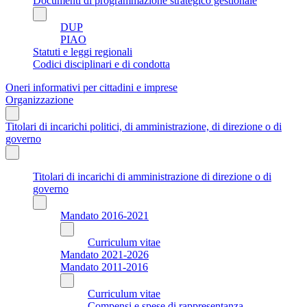
Documenti di programmazione strategico gestionale
DUP
PIAO
Statuti e leggi regionali
Codici disciplinari e di condotta
Oneri informativi per cittadini e imprese
Organizzazione
Titolari di incarichi politici, di amministrazione, di direzione o di
governo
Titolari di incarichi di amministrazione di direzione o di
governo
Mandato 2016-2021
Curriculum vitae
Mandato 2021-2026
Mandato 2011-2016
Curriculum vitae
Compensi e spese di rappresentanza