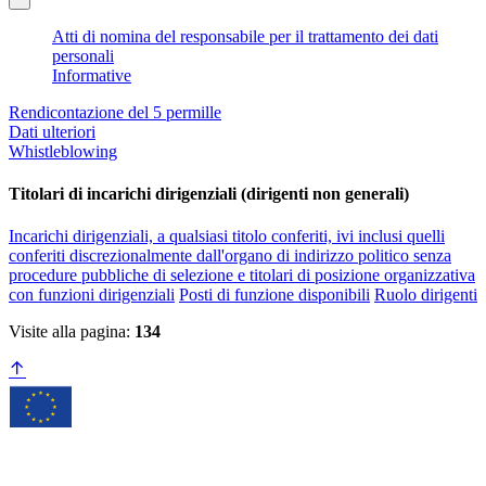
Atti di nomina del responsabile per il trattamento dei dati
personali
Informative
Rendicontazione del 5 permille
Dati ulteriori
Whistleblowing
Titolari di incarichi dirigenziali (dirigenti non generali)
Incarichi dirigenziali, a qualsiasi titolo conferiti, ivi inclusi quelli
conferiti discrezionalmente dall'organo di indirizzo politico senza
procedure pubbliche di selezione e titolari di posizione organizzativa
con funzioni dirigenziali
Posti di funzione disponibili
Ruolo dirigenti
Visite alla pagina:
134