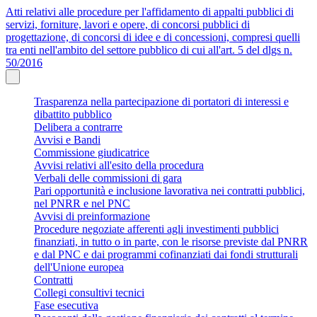
Atti relativi alle procedure per l'affidamento di appalti pubblici di
servizi, forniture, lavori e opere, di concorsi pubblici di
progettazione, di concorsi di idee e di concessioni, compresi quelli
tra enti nell'ambito del settore pubblico di cui all'art. 5 del dlgs n.
50/2016
Trasparenza nella partecipazione di portatori di interessi e
dibattito pubblico
Delibera a contrarre
Avvisi e Bandi
Commissione giudicatrice
Avvisi relativi all'esito della procedura
Verbali delle commissioni di gara
Pari opportunità e inclusione lavorativa nei contratti pubblici,
nel PNRR e nel PNC
Avvisi di preinformazione
Procedure negoziate afferenti agli investimenti pubblici
finanziati, in tutto o in parte, con le risorse previste dal PNRR
e dal PNC e dai programmi cofinanziati dai fondi strutturali
dell'Unione europea
Contratti
Collegi consultivi tecnici
Fase esecutiva