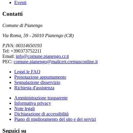
Eventi
Contatti
Comune di Pianengo
Via Roma, 59 - 26010 Pianengo (CR)
P.IVA: 00314650193
Tel: +390373752211
Email:
info@comune.pianengo.cr.it
PEC:
comune.pianengo@mailcert.cremasconline.it
Leggi le FAQ
Prenotazione appuntamento
Segnalazione disservizio
Richiesta d'assistenza
Amministrazione trasparente
Informativa privacy
Note legali
Dichiarazione di accessibilità
Piano di miglioramento del sito e dei servizi
Seguici su