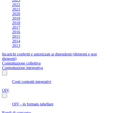
2023
2022
2021
2020
2019
2018
2017
2016
2015
2014
2013
Incarichi conferiti e autorizzati ai dipendenti (dirigenti e non
dirigenti)
Contrattazione collettiva
Contrattazione integrativa
Costi contratti integrativi
OIV
OIV - in formato tabellare
Bandi di concorso