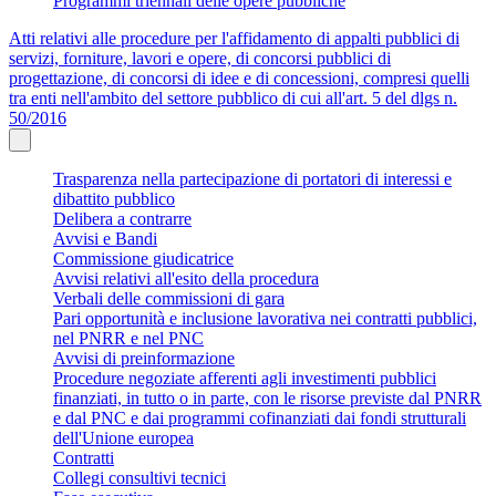
Programmi triennali delle opere pubbliche
Atti relativi alle procedure per l'affidamento di appalti pubblici di
servizi, forniture, lavori e opere, di concorsi pubblici di
progettazione, di concorsi di idee e di concessioni, compresi quelli
tra enti nell'ambito del settore pubblico di cui all'art. 5 del dlgs n.
50/2016
Trasparenza nella partecipazione di portatori di interessi e
dibattito pubblico
Delibera a contrarre
Avvisi e Bandi
Commissione giudicatrice
Avvisi relativi all'esito della procedura
Verbali delle commissioni di gara
Pari opportunità e inclusione lavorativa nei contratti pubblici,
nel PNRR e nel PNC
Avvisi di preinformazione
Procedure negoziate afferenti agli investimenti pubblici
finanziati, in tutto o in parte, con le risorse previste dal PNRR
e dal PNC e dai programmi cofinanziati dai fondi strutturali
dell'Unione europea
Contratti
Collegi consultivi tecnici