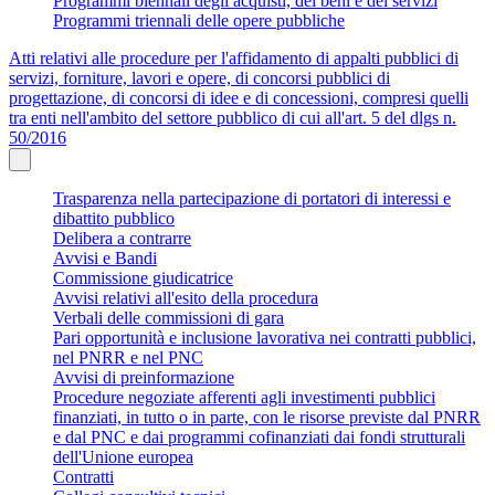
Programmi biennali degli acquisti, dei beni e dei servizi
Programmi triennali delle opere pubbliche
Atti relativi alle procedure per l'affidamento di appalti pubblici di
servizi, forniture, lavori e opere, di concorsi pubblici di
progettazione, di concorsi di idee e di concessioni, compresi quelli
tra enti nell'ambito del settore pubblico di cui all'art. 5 del dlgs n.
50/2016
Trasparenza nella partecipazione di portatori di interessi e
dibattito pubblico
Delibera a contrarre
Avvisi e Bandi
Commissione giudicatrice
Avvisi relativi all'esito della procedura
Verbali delle commissioni di gara
Pari opportunità e inclusione lavorativa nei contratti pubblici,
nel PNRR e nel PNC
Avvisi di preinformazione
Procedure negoziate afferenti agli investimenti pubblici
finanziati, in tutto o in parte, con le risorse previste dal PNRR
e dal PNC e dai programmi cofinanziati dai fondi strutturali
dell'Unione europea
Contratti