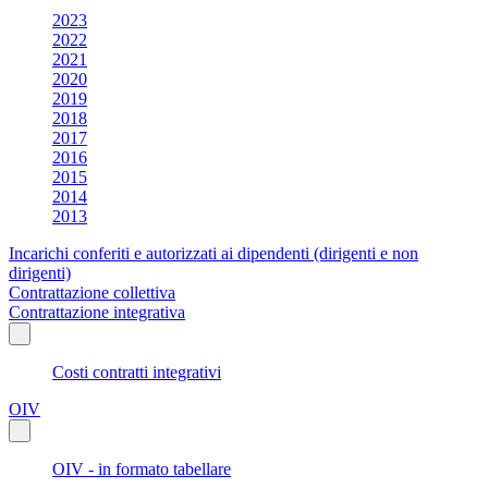
2023
2022
2021
2020
2019
2018
2017
2016
2015
2014
2013
Incarichi conferiti e autorizzati ai dipendenti (dirigenti e non
dirigenti)
Contrattazione collettiva
Contrattazione integrativa
Costi contratti integrativi
OIV
OIV - in formato tabellare