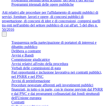
Programmi biennali degli acquisti, dei beni e dei servizi
Programmi triennali delle opere pubbliche
Atti relativi alle procedure per l'affidamento di appalti pubblici di
servizi, forniture, lavori e opere, di concorsi pubblici di
progettazione, di concorsi di idee e di concessioni, compresi quelli
tra enti nell'ambito del settore pubblico di cui all'art. 5 del dlgs n.
50/2016
Trasparenza nella partecipazione di portatori di interessi e
dibattito pubblico
Delibera a contrarre
Avvisi e Bandi
Commissione giudicatrice
Avvisi relativi all'esito della procedura
Verbali delle commissioni di gara
Pari opportunità e inclusione lavorativa nei contratti pubblici,
nel PNRR e nel PNC
Avvisi di preinformazione
Procedure negoziate afferenti agli investimenti pubblici
finanziati, in tutto o in parte, con le risorse previste dal PNRR
e dal PNC e dai programmi cofinanziati dai fondi strutturali
dell'Unione europea
Contratti