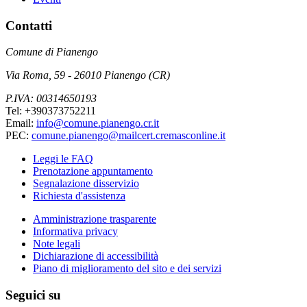
Contatti
Comune di Pianengo
Via Roma, 59 - 26010 Pianengo (CR)
P.IVA: 00314650193
Tel: +390373752211
Email:
info@comune.pianengo.cr.it
PEC:
comune.pianengo@mailcert.cremasconline.it
Leggi le FAQ
Prenotazione appuntamento
Segnalazione disservizio
Richiesta d'assistenza
Amministrazione trasparente
Informativa privacy
Note legali
Dichiarazione di accessibilità
Piano di miglioramento del sito e dei servizi
Seguici su