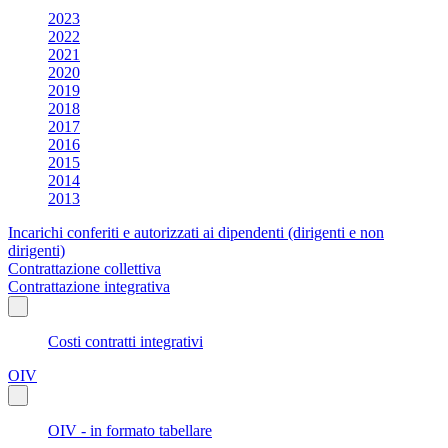
2023
2022
2021
2020
2019
2018
2017
2016
2015
2014
2013
Incarichi conferiti e autorizzati ai dipendenti (dirigenti e non
dirigenti)
Contrattazione collettiva
Contrattazione integrativa
Costi contratti integrativi
OIV
OIV - in formato tabellare