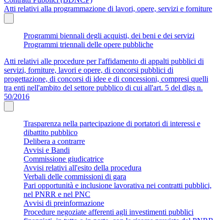
Atti relativi alla programmazione di lavori, opere, servizi e forniture
Programmi biennali degli acquisti, dei beni e dei servizi
Programmi triennali delle opere pubbliche
Atti relativi alle procedure per l'affidamento di appalti pubblici di
servizi, forniture, lavori e opere, di concorsi pubblici di
progettazione, di concorsi di idee e di concessioni, compresi quelli
tra enti nell'ambito del settore pubblico di cui all'art. 5 del dlgs n.
50/2016
Trasparenza nella partecipazione di portatori di interessi e
dibattito pubblico
Delibera a contrarre
Avvisi e Bandi
Commissione giudicatrice
Avvisi relativi all'esito della procedura
Verbali delle commissioni di gara
Pari opportunità e inclusione lavorativa nei contratti pubblici,
nel PNRR e nel PNC
Avvisi di preinformazione
Procedure negoziate afferenti agli investimenti pubblici