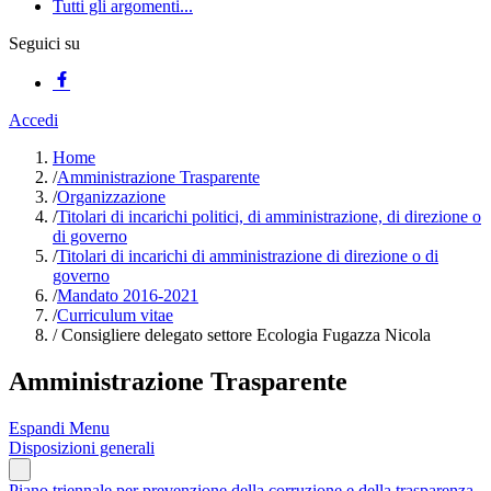
Tutti gli argomenti...
Seguici su
Accedi
Home
/
Amministrazione Trasparente
/
Organizzazione
/
Titolari di incarichi politici, di amministrazione, di direzione o
di governo
/
Titolari di incarichi di amministrazione di direzione o di
governo
/
Mandato 2016-2021
/
Curriculum vitae
/
Consigliere delegato settore Ecologia Fugazza Nicola
Amministrazione Trasparente
Espandi Menu
Disposizioni generali
Piano triennale per prevenzione della corruzione e della trasparenza