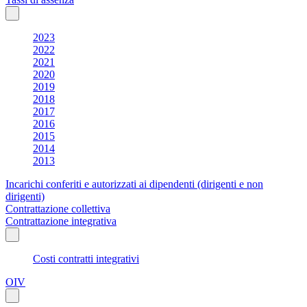
2023
2022
2021
2020
2019
2018
2017
2016
2015
2014
2013
Incarichi conferiti e autorizzati ai dipendenti (dirigenti e non
dirigenti)
Contrattazione collettiva
Contrattazione integrativa
Costi contratti integrativi
OIV