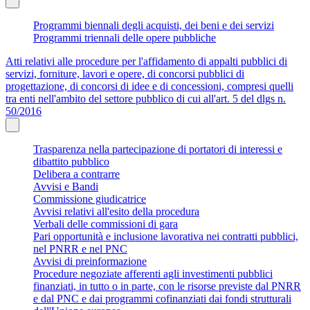
Programmi biennali degli acquisti, dei beni e dei servizi
Programmi triennali delle opere pubbliche
Atti relativi alle procedure per l'affidamento di appalti pubblici di
servizi, forniture, lavori e opere, di concorsi pubblici di
progettazione, di concorsi di idee e di concessioni, compresi quelli
tra enti nell'ambito del settore pubblico di cui all'art. 5 del dlgs n.
50/2016
Trasparenza nella partecipazione di portatori di interessi e
dibattito pubblico
Delibera a contrarre
Avvisi e Bandi
Commissione giudicatrice
Avvisi relativi all'esito della procedura
Verbali delle commissioni di gara
Pari opportunità e inclusione lavorativa nei contratti pubblici,
nel PNRR e nel PNC
Avvisi di preinformazione
Procedure negoziate afferenti agli investimenti pubblici
finanziati, in tutto o in parte, con le risorse previste dal PNRR
e dal PNC e dai programmi cofinanziati dai fondi strutturali