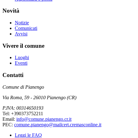
Novità
Notizie
Comunicati
Avvisi
Vivere il comune
Luoghi
Eventi
Contatti
Comune di Pianengo
Via Roma, 59 - 26010 Pianengo (CR)
P.IVA: 00314650193
Tel: +390373752211
Email:
info@comune.pianengo.cr.it
PEC:
comune.pianengo@mailcert.cremasconline.it
Leggi le FAQ