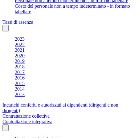
Personale non a tempo indeterminato - in formato tabellare
Costo del personale non a tempo indeterminato - in formato
tabellare
Tassi di assenza
2023
2022
2021
2020
2019
2018
2017
2016
2015
2014
2013
Incarichi conferiti e autorizzati ai dipendenti (dirigenti e non
dirigenti)
Contrattazione collettiva
Contrattazione integrativa