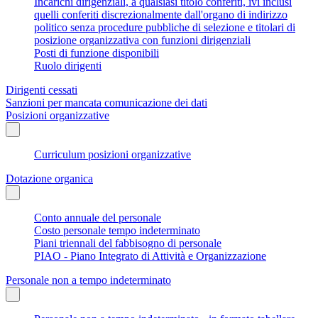
Incarichi dirigenziali, a qualsiasi titolo conferiti, ivi inclusi
quelli conferiti discrezionalmente dall'organo di indirizzo
politico senza procedure pubbliche di selezione e titolari di
posizione organizzativa con funzioni dirigenziali
Posti di funzione disponibili
Ruolo dirigenti
Dirigenti cessati
Sanzioni per mancata comunicazione dei dati
Posizioni organizzative
Curriculum posizioni organizzative
Dotazione organica
Conto annuale del personale
Costo personale tempo indeterminato
Piani triennali del fabbisogno di personale
PIAO - Piano Integrato di Attività e Organizzazione
Personale non a tempo indeterminato