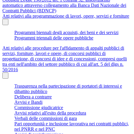
automatico attraverso collegamento alla Banca Dati Nazionale dei
Contratti Pubblici (BDNCP)
Atti relativi alla programmazione di lavori, opere, servizi e forniture
Programmi biennali degli acquisti, dei beni e dei servizi
Programmi triennali delle opere pubbliche
Atti relativi alle procedure per l'affidamento di appalti pubblici di
servizi, forniture, lavori e opere, di concorsi pubblici di
progettazione, di concorsi di idee e di concessioni, compresi quelli
tra enti nell'ambito del settore pubblico di cui all'art. 5 del dlgs n.
50/2016
Trasparenza nella partecipazione di portatori di interessi e
dibattito pubblico
Delibera a contrarre
Avvisi e Bandi
Commissione giudicatrice
Avvisi relativi all'esito della procedura
Verbali delle commissioni di gara
Pari opportunità e inclusione lavorativa nei contratti pubblici,
nel PNRR e nel PNC