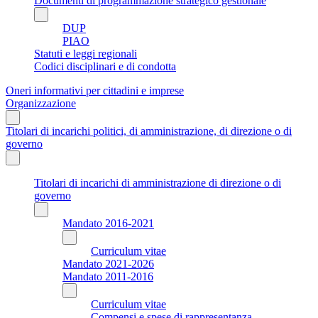
Documenti di programmazione strategico gestionale
DUP
PIAO
Statuti e leggi regionali
Codici disciplinari e di condotta
Oneri informativi per cittadini e imprese
Organizzazione
Titolari di incarichi politici, di amministrazione, di direzione o di
governo
Titolari di incarichi di amministrazione di direzione o di
governo
Mandato 2016-2021
Curriculum vitae
Mandato 2021-2026
Mandato 2011-2016
Curriculum vitae
Compensi e spese di rappresentanza