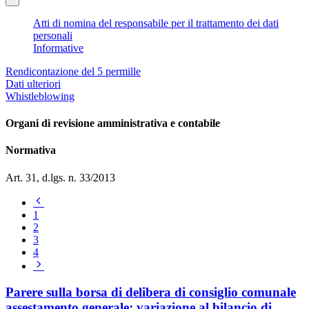
Atti di nomina del responsabile per il trattamento dei dati
personali
Informative
Rendicontazione del 5 permille
Dati ulteriori
Whistleblowing
Organi di revisione amministrativa e contabile
Normativa
Art. 31, d.lgs. n. 33/2013
Pagina
precedente
1
2
3
4
Pagina
successiva
Parere sulla borsa di delibera di consiglio comunale
assestamento generale: variazione al bilancio di