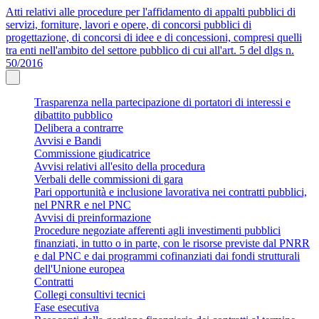
Atti relativi alle procedure per l'affidamento di appalti pubblici di
servizi, forniture, lavori e opere, di concorsi pubblici di
progettazione, di concorsi di idee e di concessioni, compresi quelli
tra enti nell'ambito del settore pubblico di cui all'art. 5 del dlgs n.
50/2016
Trasparenza nella partecipazione di portatori di interessi e
dibattito pubblico
Delibera a contrarre
Avvisi e Bandi
Commissione giudicatrice
Avvisi relativi all'esito della procedura
Verbali delle commissioni di gara
Pari opportunità e inclusione lavorativa nei contratti pubblici,
nel PNRR e nel PNC
Avvisi di preinformazione
Procedure negoziate afferenti agli investimenti pubblici
finanziati, in tutto o in parte, con le risorse previste dal PNRR
e dal PNC e dai programmi cofinanziati dai fondi strutturali
dell'Unione europea
Contratti
Collegi consultivi tecnici
Fase esecutiva