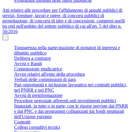
Programmi triennali delle opere pubbliche
Atti relativi alle procedure per l'affidamento di appalti pubblici di
servizi, forniture, lavori e opere, di concorsi pubblici di
progettazione, di concorsi di idee e di concessioni, compresi quelli
tra enti nell'ambito del settore pubblico di cui all'art. 5 del dlgs n.
50/2016
Trasparenza nella partecipazione di portatori di interessi e
dibattito pubblico
Delibera a contrarre
Avvisi e Bandi
Commissione giudicatrice
Avvisi relativi all'esito della procedura
Verbali delle commissioni di gara
Pari opportunità e inclusione lavorativa nei contratti pubblici,
nel PNRR e nel PNC
Avvisi di preinformazione
Procedure negoziate afferenti agli investimenti pubblici
finanziati, in tutto o in parte, con le risorse previste dal PNRR
e dal PNC e dai programmi cofinanziati dai fondi strutturali
dell'Unione europea
Contratti
Collegi consultivi tecnici