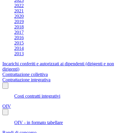
2023
2022
2021
2020
2019
2018
2017
2016
2015
2014
2013
Incarichi conferiti e autorizzati ai dipendenti (dirigenti e non
dirigenti)
Contrattazione collettiva
Contrattazione integrativa
Costi contratti integrativi
OIV
OIV - in formato tabellare
Bandi di concorso