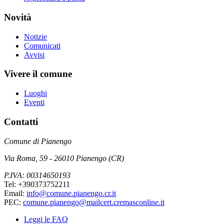
Novità
Notizie
Comunicati
Avvisi
Vivere il comune
Luoghi
Eventi
Contatti
Comune di Pianengo
Via Roma, 59 - 26010 Pianengo (CR)
P.IVA: 00314650193
Tel: +390373752211
Email:
info@comune.pianengo.cr.it
PEC:
comune.pianengo@mailcert.cremasconline.it
Leggi le FAQ