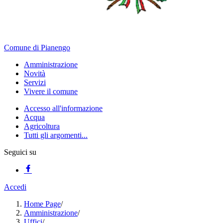
Comune di Pianengo
Amministrazione
Novità
Servizi
Vivere il comune
Accesso all'informazione
Acqua
Agricoltura
Tutti gli argomenti...
Seguici su
Accedi
Home Page
/
Amministrazione
/
Uffici
/