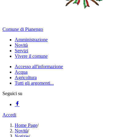
Comune di Pianengo
Amministrazione
Novità
Servizi
Vivere il comune
Accesso all'informazione
Acqua
Agricoltura
Tutti gli argomenti...
Seguici su
Accedi
Home Page
/
Novità
/
Notizie
/