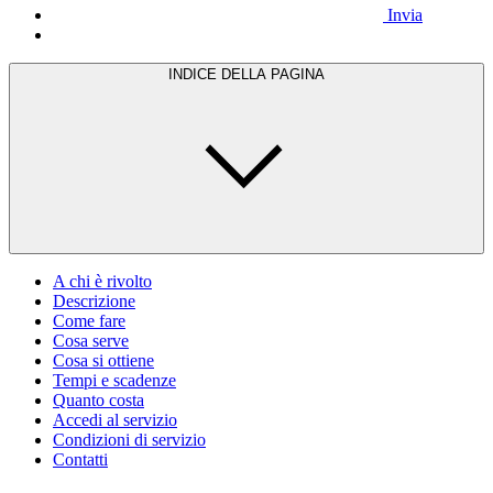
Invia
INDICE DELLA PAGINA
A chi è rivolto
Descrizione
Come fare
Cosa serve
Cosa si ottiene
Tempi e scadenze
Quanto costa
Accedi al servizio
Condizioni di servizio
Contatti