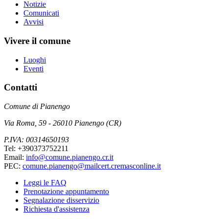
Notizie
Comunicati
Avvisi
Vivere il comune
Luoghi
Eventi
Contatti
Comune di Pianengo
Via Roma, 59 - 26010 Pianengo (CR)
P.IVA: 00314650193
Tel: +390373752211
Email:
info@comune.pianengo.cr.it
PEC:
comune.pianengo@mailcert.cremasconline.it
Leggi le FAQ
Prenotazione appuntamento
Segnalazione disservizio
Richiesta d'assistenza