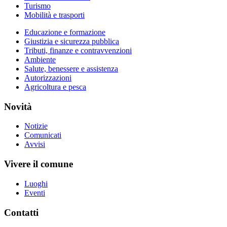
Turismo
Mobilità e trasporti
Educazione e formazione
Giustizia e sicurezza pubblica
Tributi, finanze e contravvenzioni
Ambiente
Salute, benessere e assistenza
Autorizzazioni
Agricoltura e pesca
Novità
Notizie
Comunicati
Avvisi
Vivere il comune
Luoghi
Eventi
Contatti