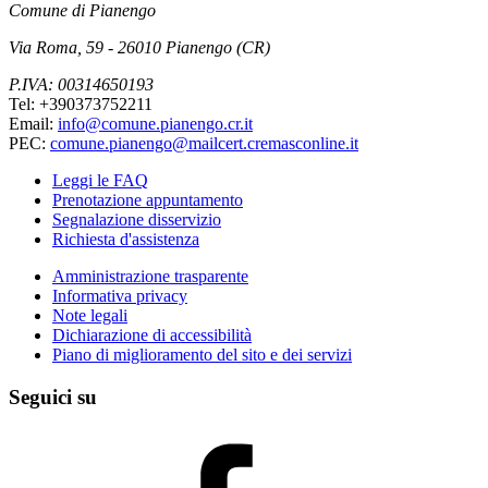
Comune di Pianengo
Via Roma, 59 - 26010 Pianengo (CR)
P.IVA: 00314650193
Tel: +390373752211
Email:
info@comune.pianengo.cr.it
PEC:
comune.pianengo@mailcert.cremasconline.it
Leggi le FAQ
Prenotazione appuntamento
Segnalazione disservizio
Richiesta d'assistenza
Amministrazione trasparente
Informativa privacy
Note legali
Dichiarazione di accessibilità
Piano di miglioramento del sito e dei servizi
Seguici su