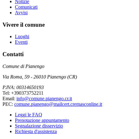
Notizie
Comunicati
Avvisi
Vivere il comune
Luoghi
Eventi
Contatti
Comune di Pianengo
Via Roma, 59 - 26010 Pianengo (CR)
P.IVA: 00314650193
Tel: +390373752211
Email:
info@comune.pianengo.cr.it
PEC:
comune.pianengo@mailcert.cremasconline.it
Leggi le FAQ
Prenotazione appuntamento
Segnalazione disservizio
Richiesta d'assistenza