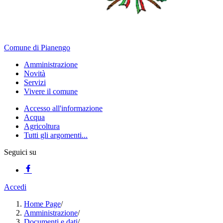
Comune di Pianengo
Amministrazione
Novità
Servizi
Vivere il comune
Accesso all'informazione
Acqua
Agricoltura
Tutti gli argomenti...
Seguici su
Accedi
Home Page
/
Amministrazione
/
Documenti e dati
/